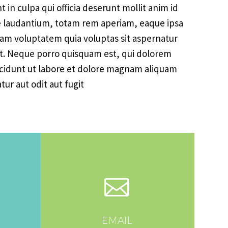
t in culpa qui officia deserunt mollit anim id
ue laudantium, totam rem aperiam, eaque ipsa
psam voluptatem quia voluptas sit aspernatur
nt. Neque porro quisquam est, qui dolorem
ncidunt ut labore et dolore magnam aliquam
r aut odit aut fugit


EMAIL