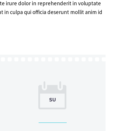
te irure dolor in reprehenderit in voluptate
t in culpa qui officia deserunt mollit anim id


SU