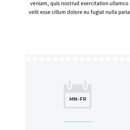
veniam, quis nostrud exercitation ullamco l
velit esse cillum dolore eu fugiat nulla pari


MN-FR