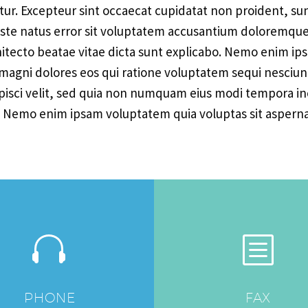
atur. Excepteur sint occaecat cupidatat non proident, sun
 iste natus error sit voluptatem accusantium doloremq
rchitecto beatae vitae dicta sunt explicabo. Nemo enim i
r magni dolores eos qui ratione voluptatem sequi nesciu
dipisci velit, sed quia non numquam eius modi tempora i
 Nemo enim ipsam voluptatem quia voluptas sit aspernatu


b
b
PHONE
FAX