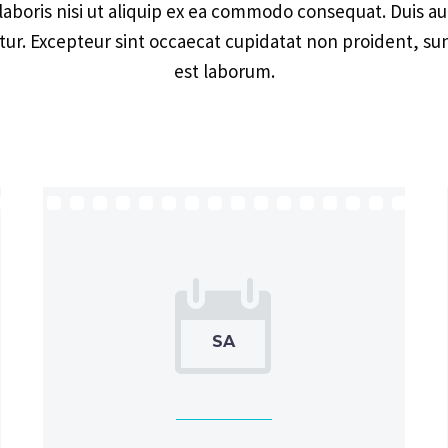
aboris nisi ut aliquip ex ea commodo consequat. Duis au
atur. Excepteur sint occaecat cupidatat non proident, sun
est laborum.


SA