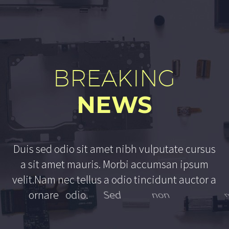
BREAKING
NEWS
D
u
i
s
s
e
d
o
d
i
o
s
i
t
a
m
e
t
n
i
b
h
v
u
l
p
u
t
a
t
e
c
u
r
s
u
s
a
s
i
t
a
m
e
t
m
a
u
r
i
s
.
M
o
r
b
i
a
c
c
u
m
s
a
n
i
p
s
u
m
v
e
l
i
t
.
N
a
m
n
e
c
t
e
l
l
u
s
a
o
d
i
o
t
i
n
c
i
d
u
n
t
a
u
c
t
o
r
a
o
r
n
a
r
e
o
d
i
o
.
S
e
d
n
o
n
m
a
u
r
i
s
v
i
t
a
e
e
r
a
c
o
n
s
e
q
u
a
t